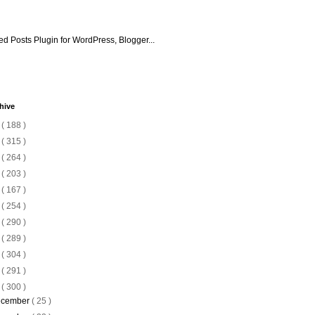
hive
6
( 188 )
5
( 315 )
4
( 264 )
3
( 203 )
2
( 167 )
1
( 254 )
0
( 290 )
9
( 289 )
8
( 304 )
7
( 291 )
6
( 300 )
cember
( 25 )