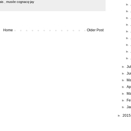
ais
,
musée cognacq-jay
►
►
►
►
Home
Older Post
►
►
►
►
►
►
Ju
►
Ju
►
M
►
Ap
►
Ma
►
Fe
►
Ja
►
201