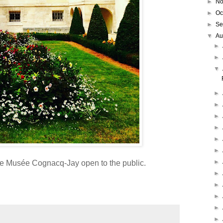
►
No
►
Oc
►
Se
▼
Au
►
►
▼
►
►
►
►
►
►
►
he Musée Cognacq-Jay open to the public.
►
►
►
►
►