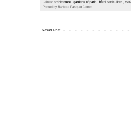
Labels:
architecture
,
gardens of paris
,
hôtel particuliers
,
mar
o
r
e
Posted by
Barbara Pasquet James
k
s
t
Newer Post