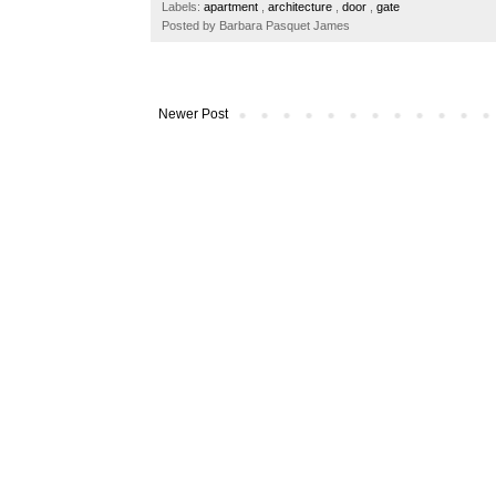
Labels:
apartment
,
architecture
,
door
,
gate
o
r
e
Posted by
Barbara Pasquet James
k
s
t
Newer Post