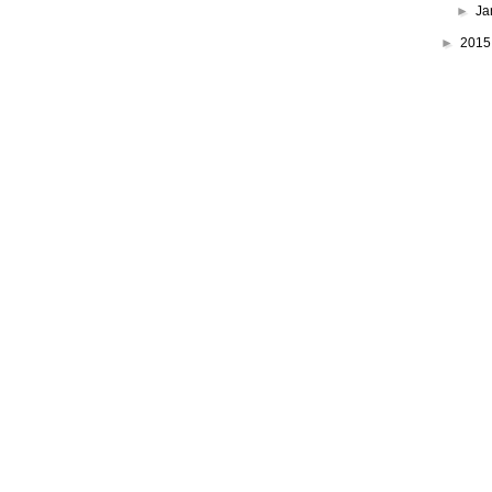
►
Ja
►
201