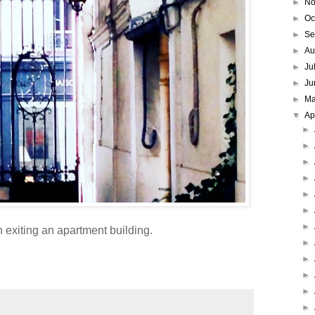
►
No
►
Oc
►
Se
►
Au
►
Ju
►
Ju
►
M
▼
Ap
►
►
►
►
►
►
►
 exiting an apartment building.
►
►
►
►
►