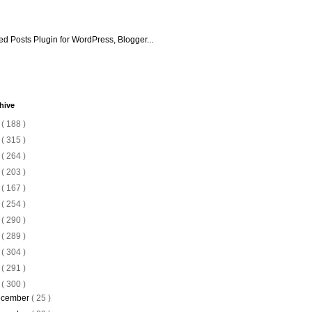
hive
6
( 188 )
5
( 315 )
4
( 264 )
3
( 203 )
2
( 167 )
1
( 254 )
0
( 290 )
9
( 289 )
8
( 304 )
7
( 291 )
6
( 300 )
cember
( 25 )