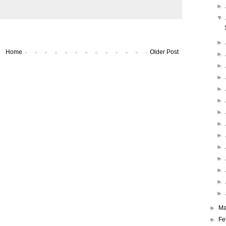
►
▼
►
Home
Older Post
►
►
►
►
►
►
►
►
►
►
►
►
►
►
Ma
►
Fe