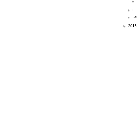
►
►
Fe
►
Ja
►
201