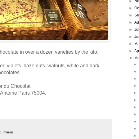
►
No
►
Oc
►
Se
►
Au
►
Ju
►
Ju
►
M
►
Ap
hocolate in over a dozen varieties by the kilo.
▼
Ma
►
ied violets, hazelnuts, walnuts, white and dark
►
hocolates
►
er du Chocolat
►
-Antoine Paris 75004.
►
►
►
►
►
►
t
,
marais
►