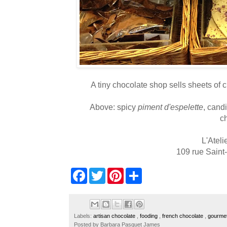
A tiny chocolate shop sells sheets of c
Above: spicy
piment d'espelette
, cand
c
L'Ateli
109 rue Saint
F
T
P
S
a
w
i
h
c
i
n
a
e
t
t
r
b
t
e
e
o
e
r
Labels:
artisan chocolate
,
fooding
,
french chocolate
,
gourme
o
r
e
Posted by
Barbara Pasquet James