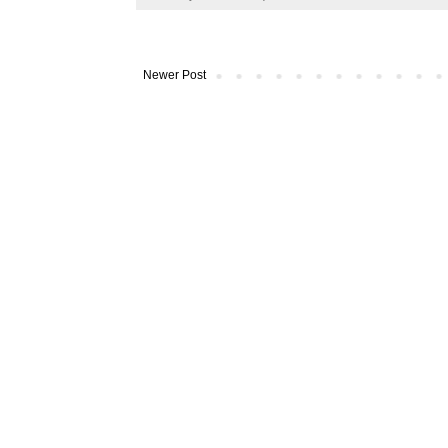
k
s
t
Newer Post