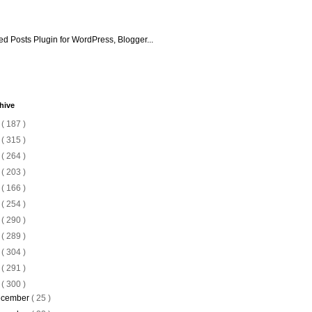
hive
6
( 187 )
5
( 315 )
4
( 264 )
3
( 203 )
2
( 166 )
1
( 254 )
0
( 290 )
9
( 289 )
8
( 304 )
7
( 291 )
6
( 300 )
cember
( 25 )