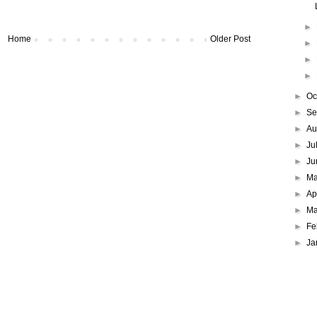
►
Home
Older Post
►
►
►
►
Oc
►
Se
►
Au
►
Ju
►
Ju
►
M
►
Ap
►
Ma
►
Fe
►
Ja