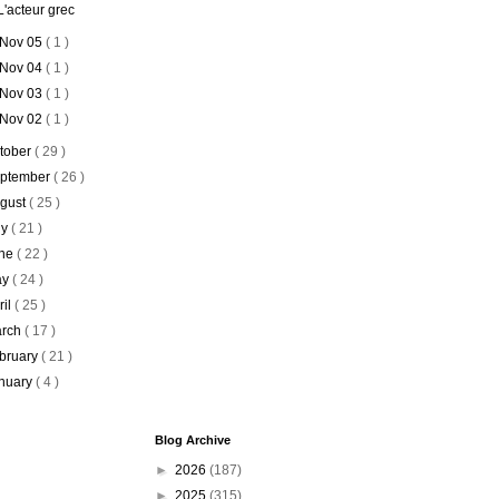
L'acteur grec
Nov 05
( 1 )
Nov 04
( 1 )
Nov 03
( 1 )
Nov 02
( 1 )
tober
( 29 )
ptember
( 26 )
gust
( 25 )
ly
( 21 )
ne
( 22 )
ay
( 24 )
ril
( 25 )
rch
( 17 )
bruary
( 21 )
nuary
( 4 )
Blog Archive
►
2026
(187)
►
2025
(315)