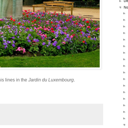
►
De
▼
No
►
►
►
►
►
►
►
►
►
►
►
s lines in the
Jardin du Luxembourg
.
►
►
►
►
►
►
▼