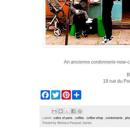
An
ancien
ne
cordonnerie
-now-c
B
19 rue du P
F
T
P
S
a
w
i
h
c
i
n
a
e
t
t
r
b
t
e
e
o
e
r
Labels:
cafes of paris
,
coffee
,
coffee shop
,
cordonnerie
,
pho
o
r
e
Posted by
Barbara Pasquet James
k
s
t