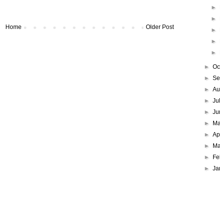
►
►
Home
Older Post
►
►
►
►
Oc
►
Se
►
Au
►
Ju
►
Ju
►
M
►
Ap
►
Ma
►
Fe
►
Ja