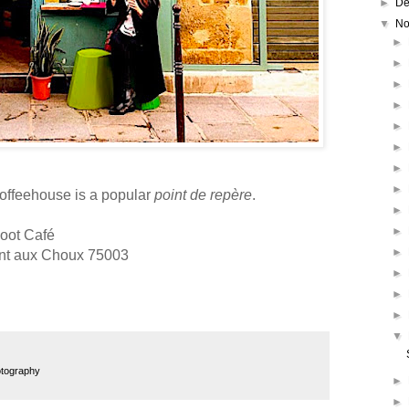
►
De
▼
No
►
►
►
►
►
►
►
►
offeehouse is a popular
point de repère
.
►
►
oot Café
►
ont aux Choux 75003
►
►
►
▼
tography
►
►