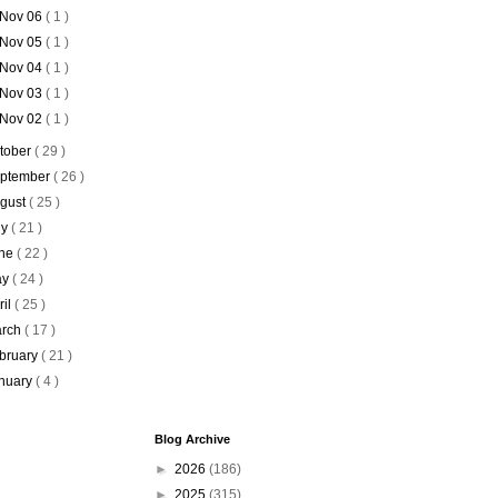
Nov 06
( 1 )
Nov 05
( 1 )
Nov 04
( 1 )
Nov 03
( 1 )
Nov 02
( 1 )
tober
( 29 )
ptember
( 26 )
gust
( 25 )
ly
( 21 )
ne
( 22 )
ay
( 24 )
ril
( 25 )
rch
( 17 )
bruary
( 21 )
nuary
( 4 )
Blog Archive
►
2026
(186)
►
2025
(315)