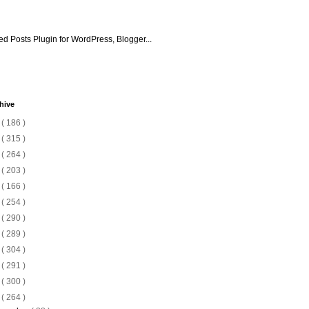
hive
6
( 186 )
5
( 315 )
4
( 264 )
3
( 203 )
2
( 166 )
1
( 254 )
0
( 290 )
9
( 289 )
8
( 304 )
7
( 291 )
6
( 300 )
5
( 264 )