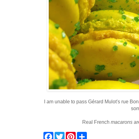
I am unable to pass Gérard Mulot's rue Bon
som
Real French
macarons
ar
F
T
P
S