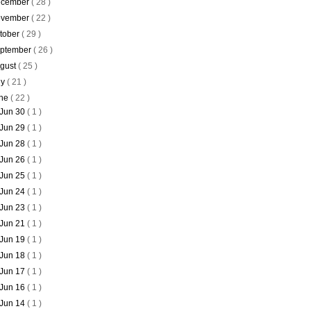
cember
( 28 )
vember
( 22 )
tober
( 29 )
ptember
( 26 )
gust
( 25 )
ly
( 21 )
ne
( 22 )
Jun 30
( 1 )
Jun 29
( 1 )
Jun 28
( 1 )
Jun 26
( 1 )
Jun 25
( 1 )
Jun 24
( 1 )
Jun 23
( 1 )
Jun 21
( 1 )
Jun 19
( 1 )
Jun 18
( 1 )
Jun 17
( 1 )
Jun 16
( 1 )
Jun 14
( 1 )