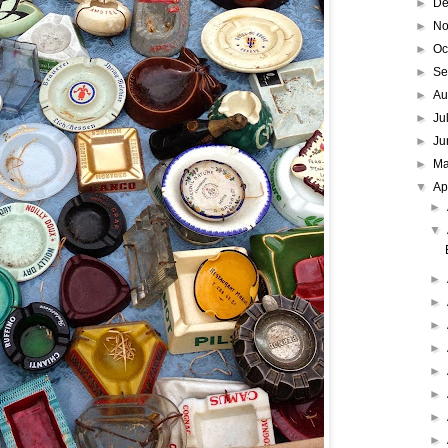
►
De
►
No
►
Oc
►
Se
►
Au
►
Ju
►
Ju
►
M
▼
Ap
►
▼
►
►
►
►
►
►
►
►