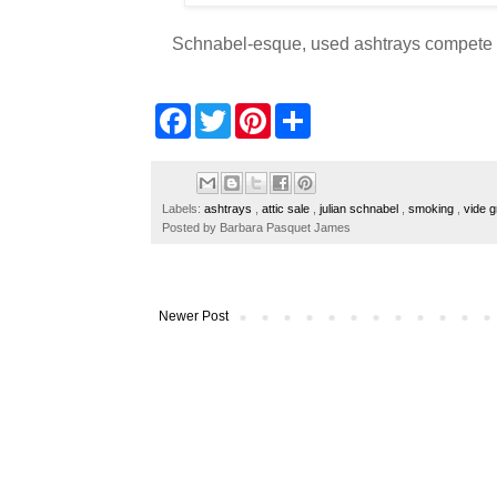
Schnabel-esque, used ashtrays compete f
F
T
P
S
a
w
i
h
c
i
n
a
e
t
t
r
b
t
e
e
o
e
r
Labels:
ashtrays
,
attic sale
,
julian schnabel
,
smoking
,
vide g
o
r
e
Posted by
Barbara Pasquet James
k
s
t
Newer Post