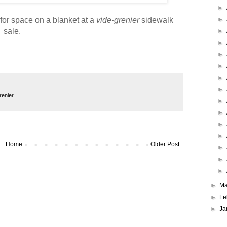
►
or space on a blanket at a
vide-grenier
sidewalk
►
sale.
►
►
►
►
►
►
renier
►
►
►
►
Home
Older Post
►
►
►
►
Ma
►
Fe
►
Ja