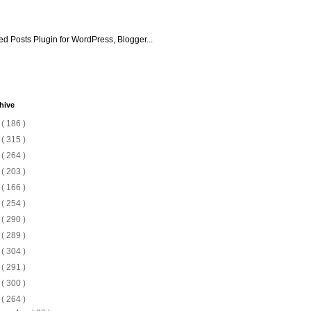
hive
6
( 186 )
5
( 315 )
4
( 264 )
3
( 203 )
2
( 166 )
1
( 254 )
0
( 290 )
9
( 289 )
8
( 304 )
7
( 291 )
6
( 300 )
5
( 264 )