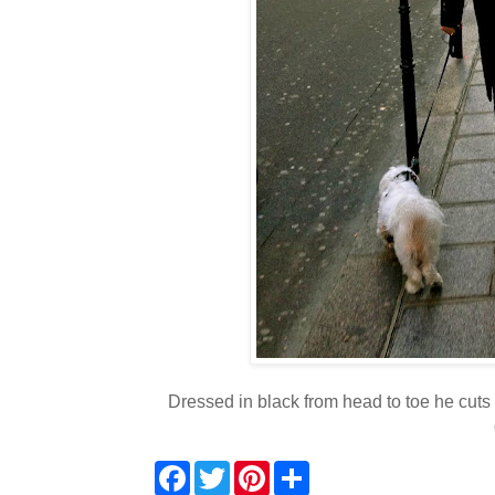
Dressed in black from head to toe he cuts a
F
T
P
S
a
w
i
h