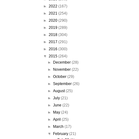
►
2022
(167)
►
2021
(254)
►
2020
(290)
►
2019
(289)
►
2018
(304)
►
2017
(291)
►
2016
(300)
▼
2015
(264)
►
December
(28)
►
November
(22)
►
October
(29)
►
September
(26)
►
August
(25)
►
July
(21)
►
June
(22)
►
May
(24)
►
April
(25)
►
March
(17)
▼
February
(21)