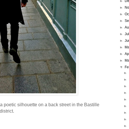
►
De
►
No
►
Oc
►
Se
►
Au
►
Ju
►
Ju
►
M
►
Ap
►
Ma
▼
Fe
►
►
►
►
►
 poetic silhouette on a back street in the Bastille
►
district.
►
►
►