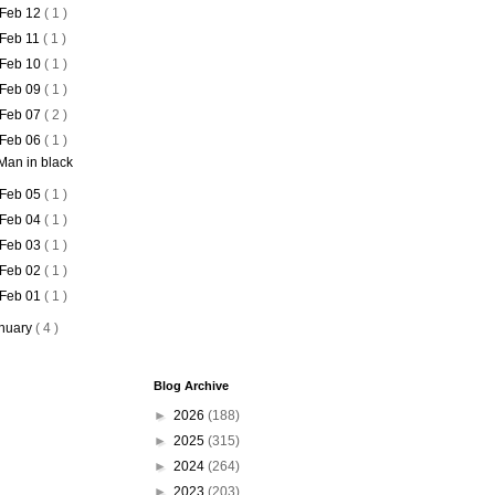
Feb 12
( 1 )
Feb 11
( 1 )
Feb 10
( 1 )
Feb 09
( 1 )
Feb 07
( 2 )
Feb 06
( 1 )
Man in black
Feb 05
( 1 )
Feb 04
( 1 )
Feb 03
( 1 )
Feb 02
( 1 )
Feb 01
( 1 )
nuary
( 4 )
Blog Archive
►
2026
(188)
►
2025
(315)
►
2024
(264)
►
2023
(203)