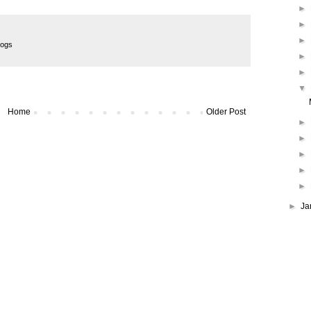
►
►
►
dogs
►
►
▼
Home
Older Post
►
►
►
►
►
►
Ja