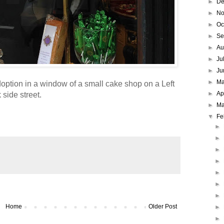
►
De
►
No
►
Oc
►
Se
►
Au
►
Ju
►
Ju
►
M
option in a window of a small cake shop on a Left
►
Ap
side street.
►
Ma
▼
Fe
►
►
►
►
►
►
►
Home
Older Post
►
►