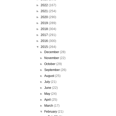
►
2022
(167)
►
2021
(254)
►
2020
(290)
►
2019
(289)
►
2018
(304)
►
2017
(291)
►
2016
(300)
▼
2015
(264)
►
December
(28)
►
November
(22)
►
October
(29)
►
September
(26)
►
August
(25)
►
July
(21)
►
June
(22)
►
May
(24)
►
April
(25)
►
March
(17)
▼
February
(21)