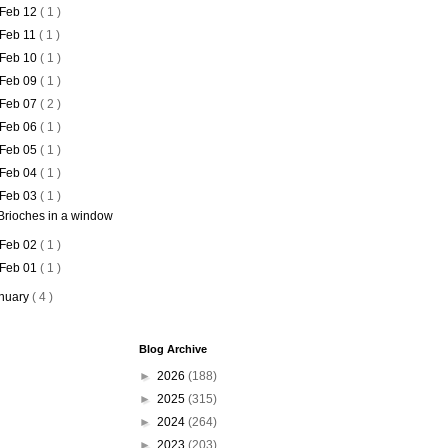
Feb 12
( 1 )
Feb 11
( 1 )
Feb 10
( 1 )
Feb 09
( 1 )
Feb 07
( 2 )
Feb 06
( 1 )
Feb 05
( 1 )
Feb 04
( 1 )
Feb 03
( 1 )
Brioches in a window
Feb 02
( 1 )
Feb 01
( 1 )
nuary
( 4 )
Blog Archive
►
2026
(188)
►
2025
(315)
►
2024
(264)
►
2023
(203)