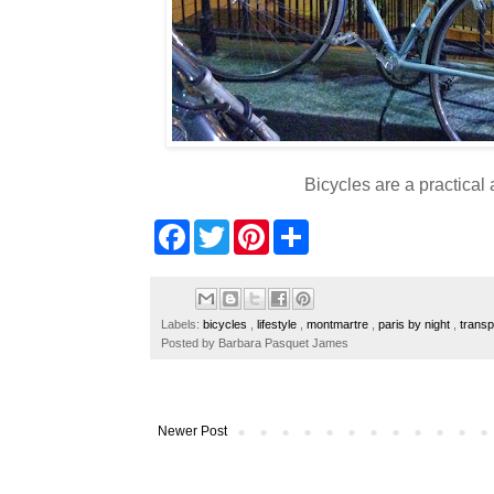
Bicycles are a practical 
F
T
P
S
a
w
i
h
c
i
n
a
e
t
t
r
b
t
e
e
o
e
r
Labels:
bicycles
,
lifestyle
,
montmartre
,
paris by night
,
transp
o
r
e
Posted by
Barbara Pasquet James
k
s
t
Newer Post