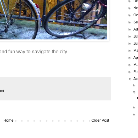
►
De
►
No
►
Oc
►
Se
►
Au
►
Ju
►
Ju
►
M
and fun way to navigate the city.
►
Ap
►
Ma
►
Fe
▼
Ja
►
ort
▼
►
►
Home
Older Post