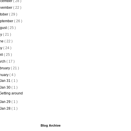
cember
( 28 )
vember
( 22 )
tober
( 29 )
ptember
( 26 )
gust
( 25 )
ly
( 21 )
ne
( 22 )
ay
( 24 )
ril
( 25 )
rch
( 17 )
bruary
( 21 )
nuary
( 4 )
Jan 31
( 1 )
Jan 30
( 1 )
Getting around
Jan 29
( 1 )
Jan 28
( 1 )
Blog Archive