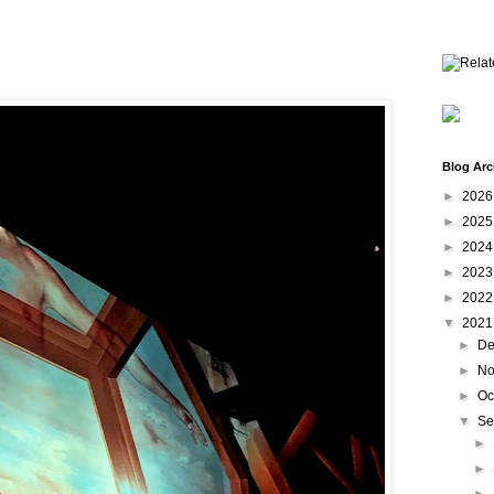
Blog Arc
►
202
►
202
►
202
►
202
►
202
▼
202
►
De
►
No
►
Oc
▼
Se
►
►