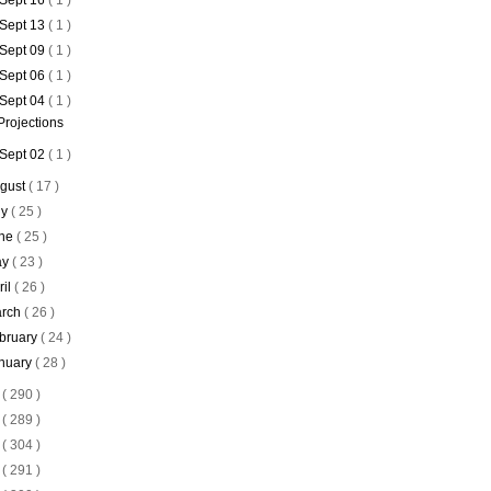
Sept 16
( 1 )
Sept 13
( 1 )
Sept 09
( 1 )
Sept 06
( 1 )
Sept 04
( 1 )
Projections
Sept 02
( 1 )
gust
( 17 )
ly
( 25 )
ne
( 25 )
ay
( 23 )
ril
( 26 )
rch
( 26 )
bruary
( 24 )
nuary
( 28 )
0
( 290 )
9
( 289 )
8
( 304 )
7
( 291 )