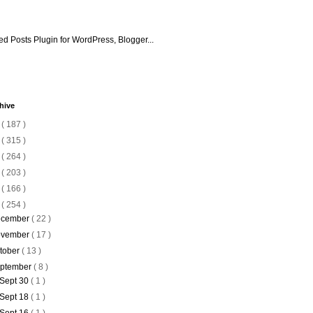
hive
6
( 187 )
5
( 315 )
4
( 264 )
3
( 203 )
2
( 166 )
1
( 254 )
cember
( 22 )
vember
( 17 )
tober
( 13 )
ptember
( 8 )
Sept 30
( 1 )
Sept 18
( 1 )