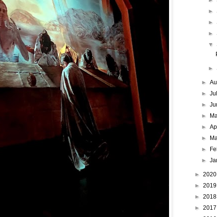
►
►
►
►
▼
►
►
Au
►
Ju
►
Ju
►
M
►
Ap
►
Ma
►
Fe
►
Ja
►
202
►
201
►
201
►
201