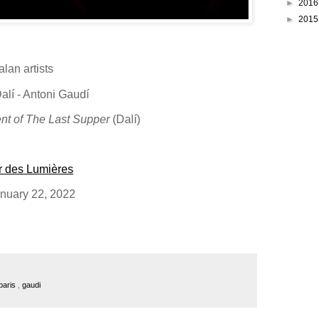
►
201
►
201
alan artists
alí
- Antoni Gaudí
t of The Last Supper
(
Dalí)
er des Lumières
nuary 22, 2022
 paris
,
gaudi