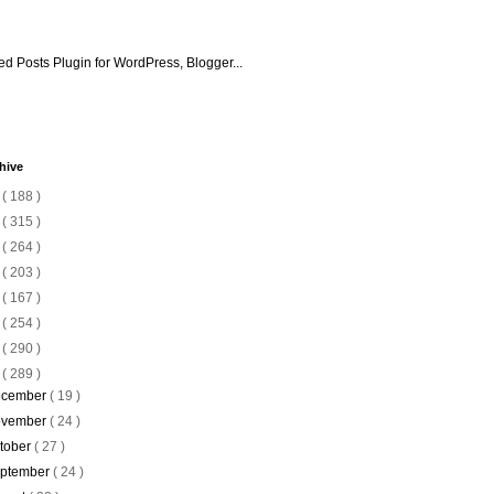
hive
6
( 188 )
5
( 315 )
4
( 264 )
3
( 203 )
2
( 167 )
1
( 254 )
0
( 290 )
9
( 289 )
cember
( 19 )
vember
( 24 )
tober
( 27 )
ptember
( 24 )