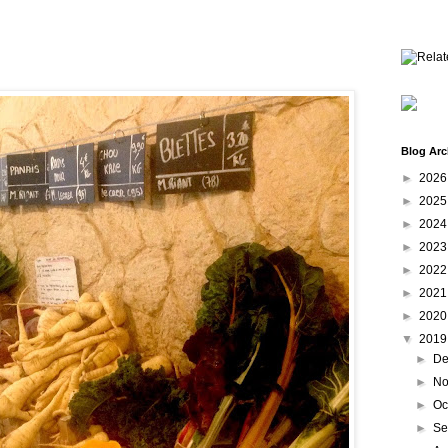
Blog Arc
►
202
►
202
►
202
►
202
►
202
►
202
►
202
▼
201
►
De
►
No
►
Oc
►
Se