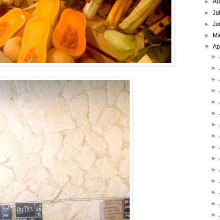
►
Au
►
Ju
►
Ju
►
M
▼
Ap
►
►
►
►
►
►
►
►
►
►
►
►
►
►
►