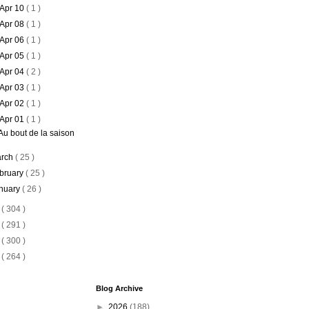
Apr 10
( 1 )
Apr 08
( 1 )
Apr 06
( 1 )
Apr 05
( 1 )
Apr 04
( 2 )
Apr 03
( 1 )
Apr 02
( 1 )
Apr 01
( 1 )
Au bout de la saison
rch
( 25 )
bruary
( 25 )
nuary
( 26 )
8
( 304 )
7
( 291 )
6
( 300 )
5
( 264 )
Blog Archive
►
2026
(188)