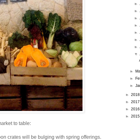
►
►
►
►
►
►
►
▼
►
Ma
►
Fe
►
Ja
►
201
►
201
►
201
►
201
rket to table:
oon crates will be bulging with spring offerings.