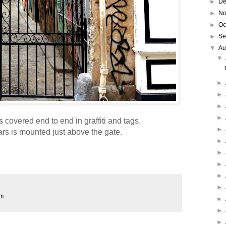
►
De
►
No
►
Oc
►
Se
▼
Au
▼
►
►
►
►
covered end to end in graffiti and tags.
►
ars is mounted just above the gate.
►
►
►
►
►
sm
►
►
►