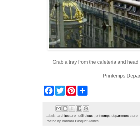
Grab a tray from the cafeteria and head 
Printemps Depar
F
T
P
S
a
w
i
h
c
i
n
a
e
t
t
r
b
t
e
e
o
e
r
Labels:
architecture
,
déli-cieux
,
printemps department store
o
r
e
Posted by
Barbara Pasquet James
k
s
t