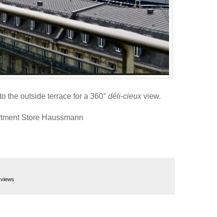
to the outside terrace for a 360°
déli-cieux
view.
tment Store Haussmann
,
views