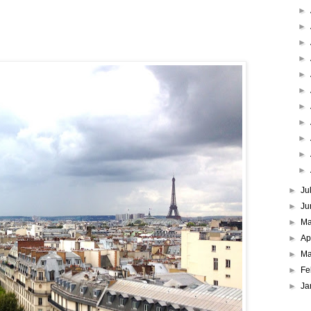
►
►
►
►
►
►
►
►
►
►
►
►
Ju
►
Ju
►
M
►
Ap
►
Ma
►
Fe
►
Ja