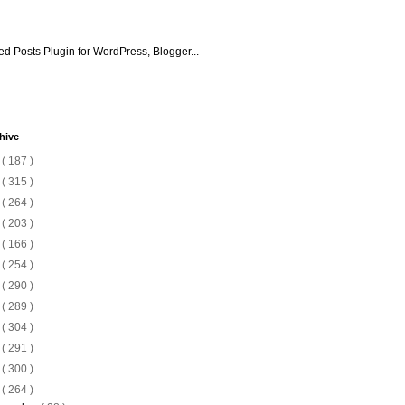
hive
6
( 187 )
5
( 315 )
4
( 264 )
3
( 203 )
2
( 166 )
1
( 254 )
0
( 290 )
9
( 289 )
8
( 304 )
7
( 291 )
6
( 300 )
5
( 264 )