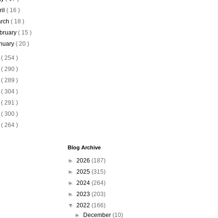
ril
( 16 )
rch
( 18 )
bruary
( 15 )
nuary
( 20 )
1
( 254 )
0
( 290 )
9
( 289 )
8
( 304 )
7
( 291 )
6
( 300 )
5
( 264 )
Blog Archive
►
2026
(187)
►
2025
(315)
►
2024
(264)
►
2023
(203)
▼
2022
(166)
►
December
(10)