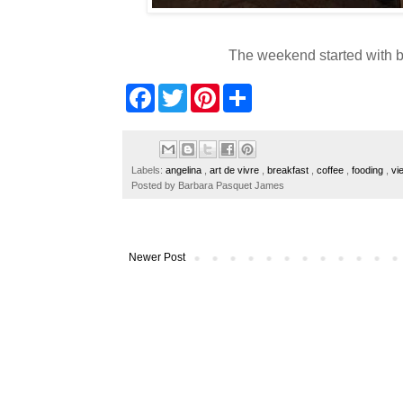
The weekend started with br
F
T
P
S
a
w
i
h
c
i
n
a
e
t
t
r
b
t
e
e
o
e
r
Labels:
angelina
,
art de vivre
,
breakfast
,
coffee
,
fooding
,
vi
o
r
e
Posted by
Barbara Pasquet James
k
s
t
Newer Post