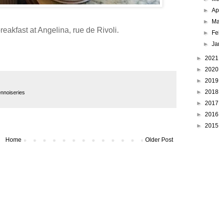
►
Ap
►
Ma
eakfast at Angelina, rue de Rivoli.
►
Fe
►
Ja
►
202
►
202
►
201
►
201
ennoiseries
►
201
►
201
►
201
Home
Older Post