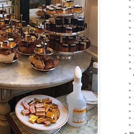
►
►
►
►
►
►
►
►
►
►
▼
►
►
►
►
►
►
►
►
M