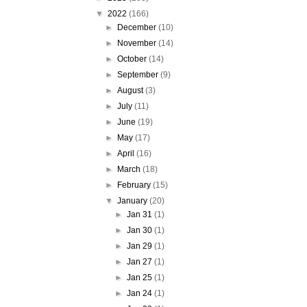
▼
2022
(166)
►
December
(10)
►
November
(14)
►
October
(14)
►
September
(9)
►
August
(3)
►
July
(11)
►
June
(19)
►
May
(17)
►
April
(16)
►
March
(18)
►
February
(15)
▼
January
(20)
►
Jan 31
(1)
►
Jan 30
(1)
►
Jan 29
(1)
►
Jan 27
(1)
►
Jan 25
(1)
►
Jan 24
(1)