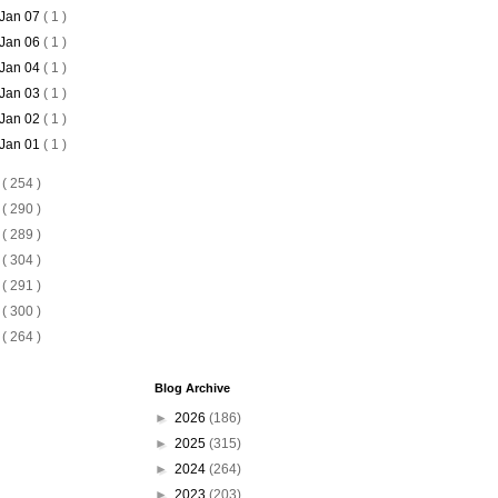
Jan 07
( 1 )
Jan 06
( 1 )
Jan 04
( 1 )
Jan 03
( 1 )
Jan 02
( 1 )
Jan 01
( 1 )
1
( 254 )
0
( 290 )
9
( 289 )
8
( 304 )
7
( 291 )
6
( 300 )
5
( 264 )
Blog Archive
►
2026
(186)
►
2025
(315)
►
2024
(264)
►
2023
(203)