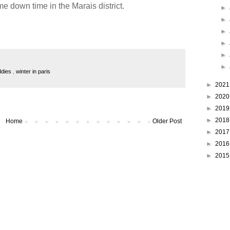
e down time in the Marais district.
►
►
►
►
►
►
ddies
,
winter in paris
►
202
►
202
►
201
►
201
Home
Older Post
►
201
►
201
►
201