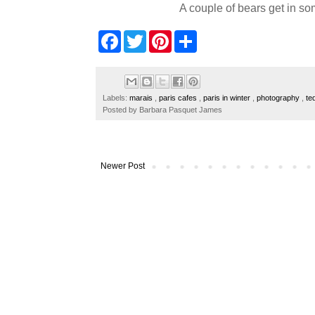
A couple of bears get in som
F
T
P
S
a
w
i
h
c
i
n
a
e
t
t
r
b
t
e
e
o
e
r
Labels:
marais
,
paris cafes
,
paris in winter
,
photography
,
te
o
r
e
Posted by
Barbara Pasquet James
k
s
t
Newer Post