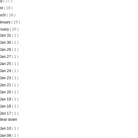
ay
( 17 )
ril
( 16 )
rch
( 18 )
bruary
( 15 )
nuary
( 20 )
Jan 31
( 1 )
Jan 30
( 1 )
Jan 29
( 1 )
Jan 27
( 1 )
Jan 25
( 1 )
Jan 24
( 1 )
Jan 23
( 1 )
Jan 21
( 1 )
Jan 20
( 1 )
Jan 19
( 1 )
Jan 18
( 1 )
Jan 17
( 1 )
Bear down
Jan 10
( 1 )
Jan 08
( 1 )