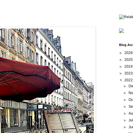
Blog Arc
►
202
►
202
►
202
►
202
▼
202
►
De
►
No
►
Oc
►
Se
►
Au
►
Ju
►
Ju