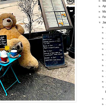
►
M
►
Ap
►
Ma
►
Fe
▼
Ja
►
►
►
►
►
►
►
►
►
►
►
▼
►
►