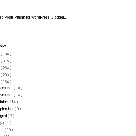
hive
6
( 186 )
5
( 315 )
4
( 264 )
3
( 203 )
2
( 166 )
cember
( 10 )
vember
( 14 )
tober
( 14 )
ptember
( 9 )
gust
( 3 )
ly
( 11 )
ne
( 19 )