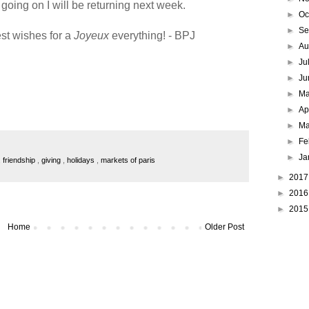
going on I will be returning next week.
►
Oc
►
Se
st wishes for a
Joyeux
everything! - BPJ
►
Au
►
Ju
►
Ju
►
M
►
Ap
►
Ma
►
Fe
►
Ja
,
friendship
,
giving
,
holidays
,
markets of paris
►
201
►
201
►
201
Home
Older Post