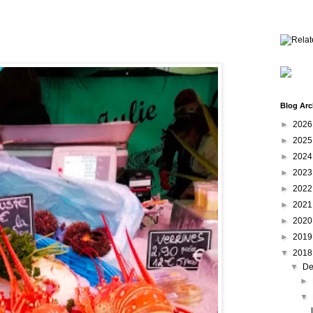
Blog Arc
►
202
►
202
►
202
►
202
►
202
►
202
►
202
►
201
▼
201
▼
De
►
▼