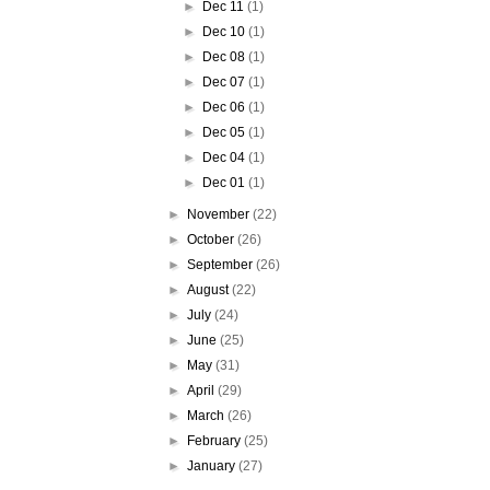
►
Dec 11
(1)
►
Dec 10
(1)
►
Dec 08
(1)
►
Dec 07
(1)
►
Dec 06
(1)
►
Dec 05
(1)
►
Dec 04
(1)
►
Dec 01
(1)
►
November
(22)
►
October
(26)
►
September
(26)
►
August
(22)
►
July
(24)
►
June
(25)
►
May
(31)
►
April
(29)
►
March
(26)
►
February
(25)
►
January
(27)