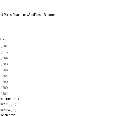
hive
6
( 187 )
5
( 315 )
4
( 264 )
3
( 203 )
2
( 166 )
1
( 254 )
0
( 290 )
9
( 289 )
8
( 304 )
cember
( 21 )
Dec 31
( 1 )
Dec 24
( 1 )
Lobster eve