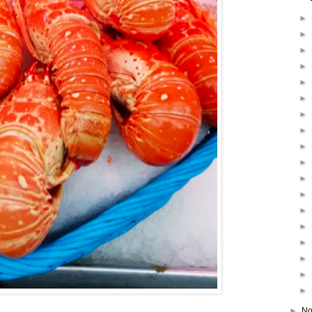
►
►
►
►
►
►
►
►
►
►
►
►
►
►
►
►
►
►
►
No