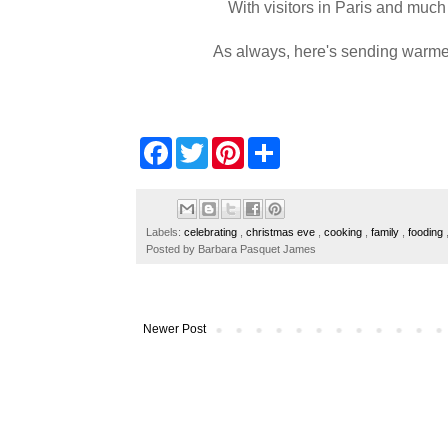
With visitors in Paris and much 
As always, here's sending warme
F
T
P
S
a
w
i
h
c
i
n
a
e
t
t
r
b
t
e
e
o
e
r
Labels:
celebrating
,
christmas eve
,
cooking
,
family
,
fooding
o
r
e
Posted by
Barbara Pasquet James
k
s
t
Newer Post