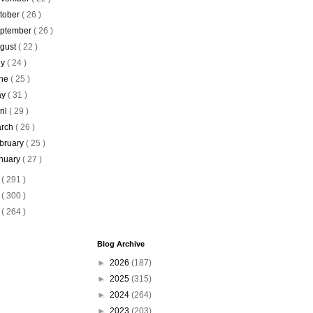
tober
( 26 )
ptember
( 26 )
gust
( 22 )
ly
( 24 )
ne
( 25 )
ay
( 31 )
ril
( 29 )
rch
( 26 )
bruary
( 25 )
nuary
( 27 )
7
( 291 )
6
( 300 )
5
( 264 )
Blog Archive
►
2026
(187)
►
2025
(315)
►
2024
(264)
►
2023
(203)