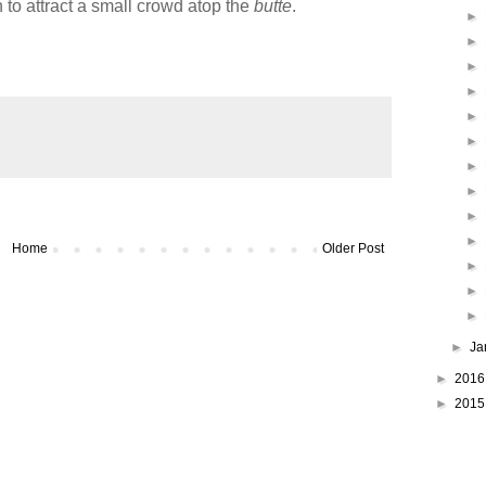
 to attract a small crowd atop the
butte
.
►
►
►
►
►
►
►
►
►
►
Home
Older Post
►
►
►
►
Ja
►
201
►
201