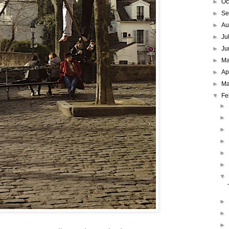
►
Oc
►
Se
►
Au
►
Ju
►
Ju
►
M
►
Ap
►
Ma
▼
Fe
►
►
►
►
►
►
▼
►
►
►