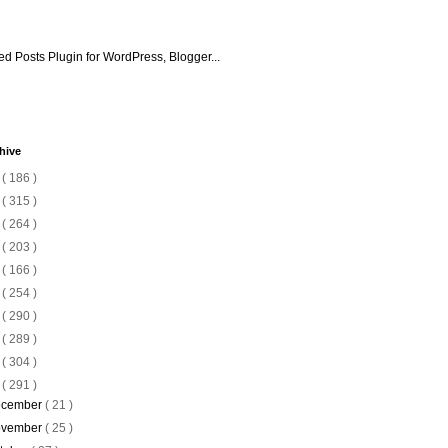
hive
6
( 186 )
5
( 315 )
4
( 264 )
3
( 203 )
2
( 166 )
1
( 254 )
0
( 290 )
9
( 289 )
8
( 304 )
7
( 291 )
cember
( 21 )
vember
( 25 )