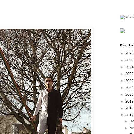
Blog Arc
►
202
►
202
►
202
►
202
►
202
►
202
►
202
►
201
►
201
▼
201
►
De
►
No