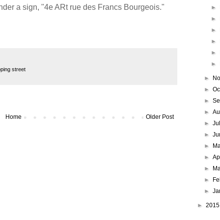
under a sign, "4e ARt rue des Francs Bourgeois."
►
►
►
►
►
►
ping street
►
No
►
Oc
►
Se
►
Au
Home
Older Post
►
Ju
►
Ju
►
M
►
Ap
►
Ma
►
Fe
►
Ja
►
201