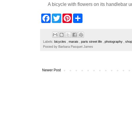
A bicycle with flowers on its handlebar 
F
T
P
S
a
w
i
h
c
i
n
a
e
t
t
r
b
t
e
e
o
e
r
Labels:
bicycles
,
marais
,
paris street life
,
photography
,
shop
o
r
e
Posted by
Barbara Pasquet James
k
s
t
Newer Post