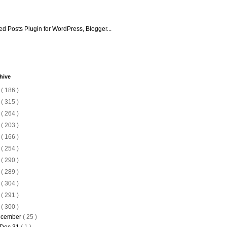
hive
6
( 186 )
5
( 315 )
4
( 264 )
3
( 203 )
2
( 166 )
1
( 254 )
0
( 290 )
9
( 289 )
8
( 304 )
7
( 291 )
6
( 300 )
cember
( 25 )