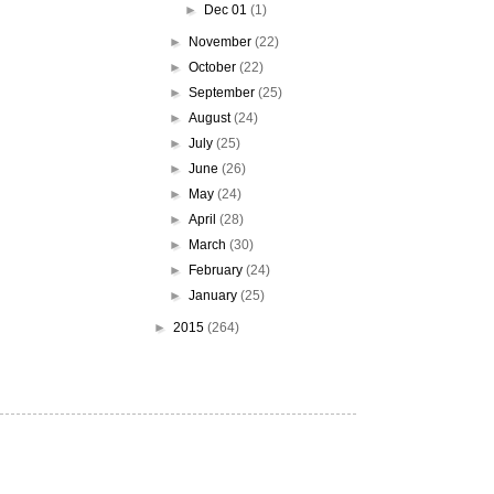
►
Dec 01
(1)
►
November
(22)
►
October
(22)
►
September
(25)
►
August
(24)
►
July
(25)
►
June
(26)
►
May
(24)
►
April
(28)
►
March
(30)
►
February
(24)
►
January
(25)
►
2015
(264)