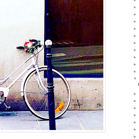
►
►
►
►
►
►
►
►
►
►
►
▼
►
►
►
►
►
►
►