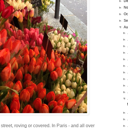
►
De
►
No
►
Oc
►
Se
▼
Au
►
►
►
►
►
►
►
►
►
►
▼
►
►
treet, roving or covered. In Paris - and all over
►