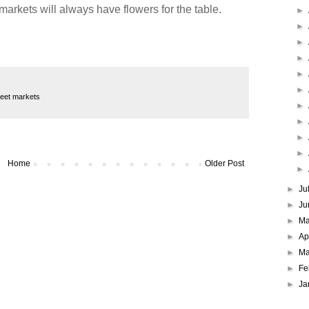
 markets will always have flowers for the table.
►
►
►
►
►
►
reet markets
►
►
►
►
Home
Older Post
►
►
Ju
►
Ju
►
M
►
Ap
►
Ma
►
Fe
►
Ja