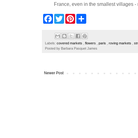
France, even in the smallest villages -
F
T
P
S
a
w
i
h
c
i
n
a
e
t
t
r
b
t
e
e
o
e
r
Labels:
covered markets
,
flowers
,
paris
,
roving markets
,
st
o
r
e
Posted by
Barbara Pasquet James
k
s
t
Newer Post