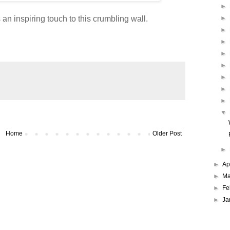
►
n inspiring touch to this crumbling wall.
►
►
►
►
►
►
►
►
▼
Home
Older Post
►
►
Ap
►
Ma
►
Fe
►
Ja