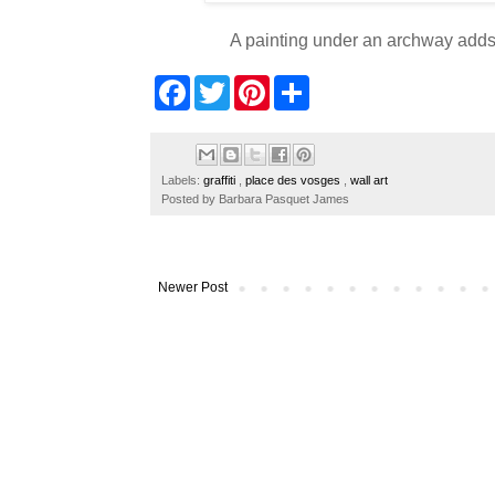
A painting under an archway adds a
F
T
P
S
a
w
i
h
c
i
n
a
e
t
t
r
b
t
e
e
o
e
r
Labels:
graffiti
,
place des vosges
,
wall art
o
r
e
Posted by
Barbara Pasquet James
k
s
t
Newer Post