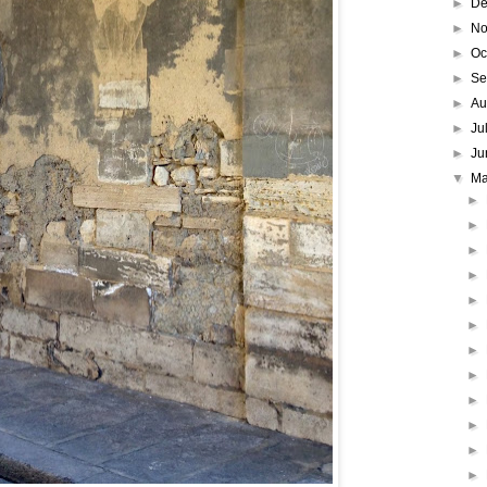
►
De
►
No
►
Oc
►
Se
►
Au
►
Ju
►
Ju
▼
M
►
►
►
►
►
►
►
►
►
►
►
►