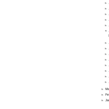
►
►
►
►
►
▼
►
►
►
►
►
►
►
►
►
Ma
►
Fe
►
Ja