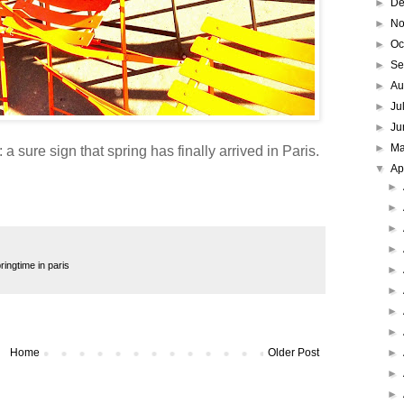
►
De
►
No
►
Oc
►
Se
►
Au
►
Ju
►
Ju
►
M
a sure sign that spring has finally arrived in Paris.
▼
Ap
►
►
►
►
ringtime in paris
►
►
►
►
►
Home
Older Post
►
►