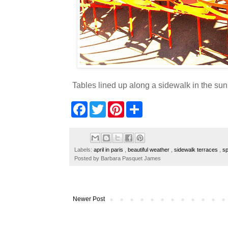
Tables lined up along a sidewalk in the sun: 
F
T
P
S
a
w
i
h
c
i
n
a
e
t
t
r
b
t
e
e
o
e
r
Labels:
april in paris
,
beautiful weather
,
sidewalk terraces
,
sp
o
r
e
Posted by
Barbara Pasquet James
k
s
t
Newer Post