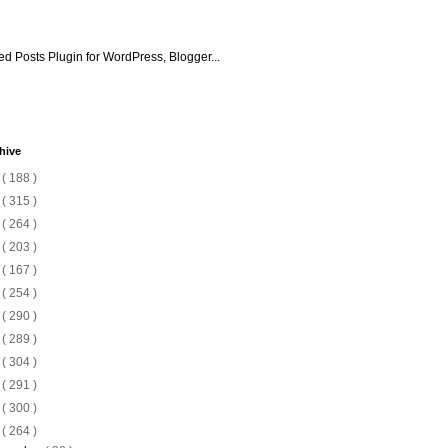
hive
6
( 188 )
5
( 315 )
4
( 264 )
3
( 203 )
2
( 167 )
1
( 254 )
0
( 290 )
9
( 289 )
8
( 304 )
7
( 291 )
6
( 300 )
5
( 264 )