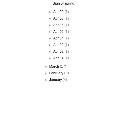
Sign of spring
►
Apr 09
(1)
►
Apr 08
(1)
►
Apr 06
(1)
►
Apr 05
(1)
►
Apr 04
(1)
►
Apr 03
(1)
►
Apr 02
(1)
►
Apr 01
(1)
►
March
(17)
►
February
(21)
►
January
(4)