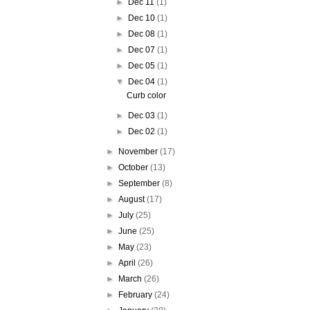
►
Dec 11
(1)
►
Dec 10
(1)
►
Dec 08
(1)
►
Dec 07
(1)
►
Dec 05
(1)
▼
Dec 04
(1)
Curb color
►
Dec 03
(1)
►
Dec 02
(1)
►
November
(17)
►
October
(13)
►
September
(8)
►
August
(17)
►
July
(25)
►
June
(25)
►
May
(23)
►
April
(26)
►
March
(26)
►
February
(24)