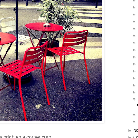
►
►
►
►
►
►
►
►
►
►
►
►
►
►
▼
►
►
►
No
s brighten a corner curb.
►
Oc