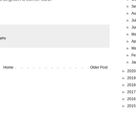
►
Se
►
Au
►
Ju
►
Ju
►
M
aphy
►
Ap
►
Ma
►
Fe
►
Ja
Home
Older Post
►
202
►
201
►
201
►
201
►
201
►
201