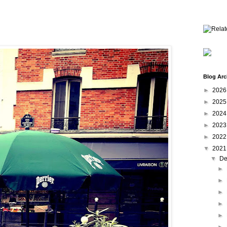
Blog Arc
►
202
►
202
►
202
►
202
►
202
▼
202
▼
De
►
►
►
►
►