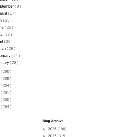
ptember
( 8 )
gust
( 17 )
ly
( 25 )
ne
( 25 )
ay
( 23 )
ril
( 26 )
rch
( 26 )
bruary
( 24 )
nuary
( 28 )
0
( 290 )
9
( 289 )
8
( 304 )
7
( 291 )
6
( 300 )
5
( 264 )
Blog Archive
►
2026
(188)
►
2025
(315)