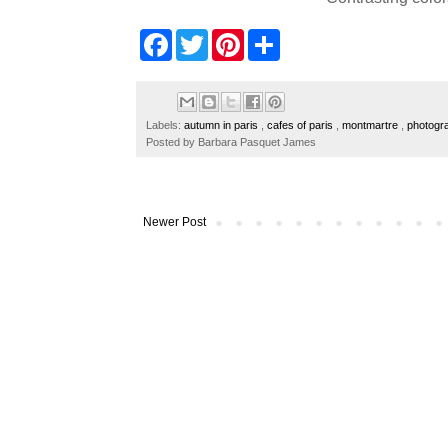
F
T
P
S
a
w
i
h
c
i
n
a
e
t
t
r
b
t
e
e
o
e
r
Labels:
autumn in paris
,
cafes of paris
,
montmartre
,
photogr
o
r
e
Posted by
Barbara Pasquet James
k
s
t
Newer Post