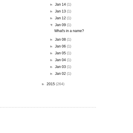
►
Jan 14
(1)
►
Jan 13
(1)
►
Jan 12
(1)
▼
Jan 09
(1)
What's in a name?
►
Jan 08
(1)
►
Jan 06
(1)
►
Jan 05
(1)
►
Jan 04
(1)
►
Jan 03
(1)
►
Jan 02
(1)
►
2015
(264)