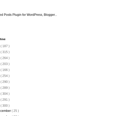
hive
6
( 187 )
5
( 315 )
4
( 264 )
3
( 203 )
2
( 166 )
1
( 254 )
0
( 290 )
9
( 289 )
8
( 304 )
7
( 291 )
6
( 300 )
cember
( 25 )