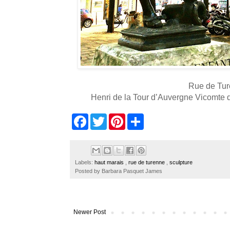
Rue de Tur
Henri de la Tour d’Auvergne Vicomte 
F
T
P
S
a
w
i
h
c
i
n
a
e
t
t
r
b
t
e
e
o
e
r
Labels:
haut marais
,
rue de turenne
,
sculpture
o
r
e
Posted by
Barbara Pasquet James
k
s
t
Newer Post