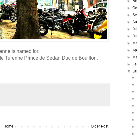
►
No
►
Oc
►
Se
►
Au
►
Ju
►
Ju
►
M
►
Ap
enne is named for:
►
Ma
de Turenne Prince de Sedan Duc de Bouillon.
►
Fe
▼
Ja
►
►
►
►
►
►
►
Home
Older Post
►
►