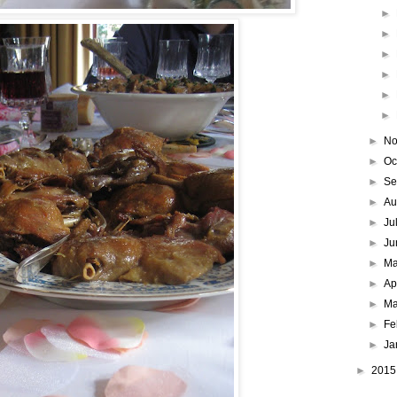
►
►
►
►
►
►
►
No
►
Oc
►
Se
►
Au
►
Ju
►
Ju
►
M
►
Ap
►
Ma
►
Fe
►
Ja
►
201