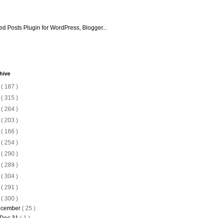
hive
6
( 187 )
5
( 315 )
4
( 264 )
3
( 203 )
2
( 166 )
1
( 254 )
0
( 290 )
9
( 289 )
8
( 304 )
7
( 291 )
6
( 300 )
cember
( 25 )