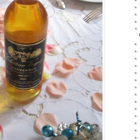
►
►
►
►
▼
►
►
►
►
►
►
►
►
►
►
►
►
►
►